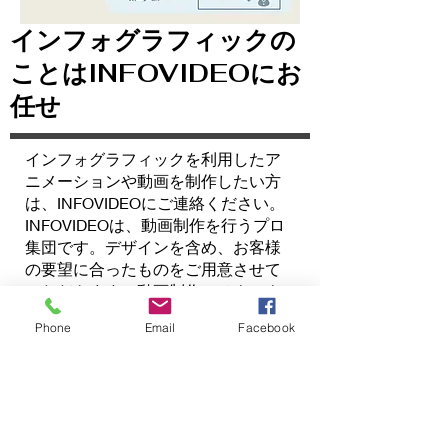
インフォグラフィックの
ことはINFOVIDEOにお
任せ
インフォグラフィックを利用したア
ニメーションや動画を制作したい方
は、INFOVIDEOにご連絡ください。
INFOVIDEOは、動画制作を行うプロ
集団です。デザインを含め、お客様
の要望に合ったものをご用意させて
いただきます。動画制作のノウハウ
がない場合、一から積み重ねていく
Phone
Email
Facebook
必要があるため大変です。手軽に高
品質な動画を制作するのであれば、
動画制作会社に依頼することをおす
すめいたします。ご不明な点があり
ましたら、お気軽にご質問くださ
い。