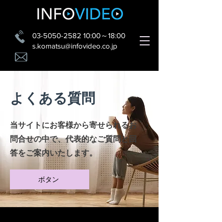
​03-5050-2582 10:00～18:00
​s.komatsu@infovideo.co.jp
ＴＯＰ
よくある質問（FAQ）
>
よくある質問
​当サイトにお客様から寄せられるお
問合せの中で、代表的なご質問と回
答をご案内いたします。
ボタン