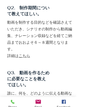
Q2. 制作期間につい
て教えてほしい。
​動画を制作する目的などを確認さえて
いただき、シナリオの制作から動画編
集、ナレーション収録などを経てご納
品までおおよそ６～８週間となりま
す。
​詳細は
こちら
​Q3. 動画を作るため
に必要なことを教え
てほしい。
誰に、何を、どのように伝える動画な
のかという視点から、それが表現され
ている資料などをご準備頂ければ十分
Phone
Email
Facebook