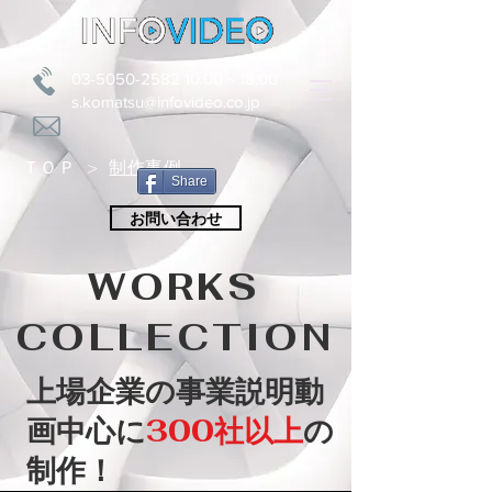
​03-5050-2582 10:00～18:00
​s.komatsu@infovideo.co.jp
ＴＯＰ
制作事例
>
Share
お問い合わせ
​WORKS
COLLECTION
上場企業の事業説明動
画中心に
300社以上
の
制作！