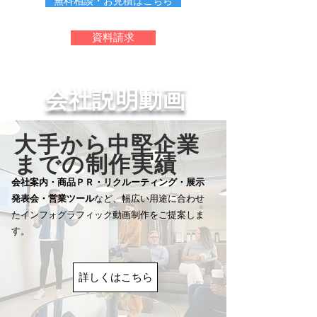
無料相談・お見積はこちら
資料請求
会社説明動画
​大手から中堅企業
までの
制作実績
会社案内・商品ＰＲ・リクルーティング・展示
発表会・
営業ツール
など、幅広い用途に合わせ
たインフォグラ
フィック動画制作をご提案しま
す。
詳しくはこちら