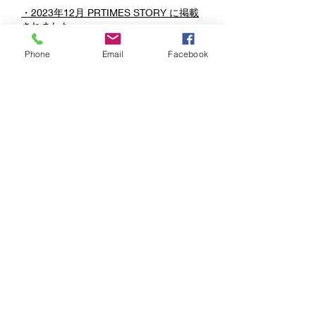
・2023年12月 PRTIMES STORY に掲載
されました。
・アニメーション動画でおすすめの動画
Phone
Email
Facebook
制作・映像制作会社9選！【2022年最新
版】に選ばれました。
・2021年12月27日
マーケターが選ぶ
「動画サービス信頼度」「伝わりやすい
動画サービス」「自社に導入したい動画
サービス」３部門で第１位を獲得、三冠
達成しました。
・2020年3月9日 オンライン・リクルー
ティングで効果を発揮する『採用ピッチ
動画』をリリースいたしました。