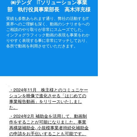
㈱テンダ ITソリューション事業
部 執行役員事業部長 高木洋充様
実績も多数あられます通り、弊社の活動するIT
業界へのご理解も深く、動画のシナリオをへの
ご相談のやり取りが非常にスムーズでした。
インフォグラフィック動画の表現も事業をわか
りやすく表現する事に非常にマッチしており、
各所で動画を利用させていただきます。
・2024年11月 株主様とのコミュニケー
ションを映像で進化させる「はじめての
事業報告動画」をリリースいたしまし
た。
・2024年2月 補助金を活用して、動画制
作をすることが可能になりました。事業
再構築補助金, 小規模事業者持続化補助金
の申請をお手伝いすることも可能です。