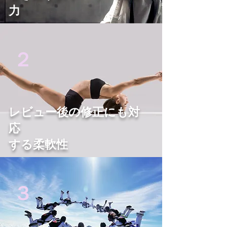
力
制作実績
２
レビュー後の修正にも対
応
する柔軟性
お客様の声
３